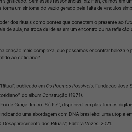
 significado. Sem essas ressonâncias, diz Han, caímos em um
 torna um sintoma do vazio gerado pela falta de vínculos simb
der dos rituais como pontes que conectam o presente ao futuro
sala de aula, na troca de ideias em um encontro ou na reflexão
 na criação mais complexa, que possamos encontrar beleza e 
entido ao cotidiano?
Ritual”, publicado em
Os Poemas Possíveis
. Fundação José 
otidiano”, do álbum Construção (1971).
oi de Graça, Irmão. Só Fé!”, disponível em plataformas digitai
eivindicando uma abordagem com DNA brasileiro: uma utopia e
O Desaparecimento dos Rituais”, Editora Vozes, 2021.