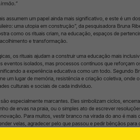
 irmão.”
ais assumem um papel ainda mais significativo, e este é um d
iro: uma utopia em construção”, da pesquisadora Bruna Ribe
ostra como os rituais criam, na educação, espaços de pertenc
acolhimento e transformação.
icas, os rituais ajudam a construir uma educação mais inclusi
as eventos isolados, mas processos contínuos que reforçam os
nificando a experiência educativa como um todo. Segundo Brun
orne um lugar de memória, resistência e criação coletiva, onde
es culturais e sociais de cada indivíduo.
ano são especialmente marcantes. Eles simbolizam ciclos, ence
nho de ervas na praia, ou o simples ato de escrever resoluçõe
novação. Para muitos, vestir branco na virada do ano é mais 
ender velas, agradecer pelo que passou e pedir bênçãos para 
 força da vida que nos impulsiona.