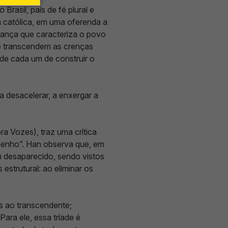
Brasil, país de fé plural e
 católica, em uma oferenda a
erança que caracteriza o povo
que transcendem as crenças
 de cada um de construir o
a desacelerar, a enxergar a
a Vozes), traz uma crítica
enho”. Han observa que, em
m desaparecido, sendo vistos
strutural: ao eliminar os
s ao transcendente;
Para ele, essa tríade é