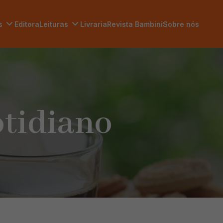
s
Editora
Leituras
Livraria
Revista Bambini
Sobre nós
otidiano