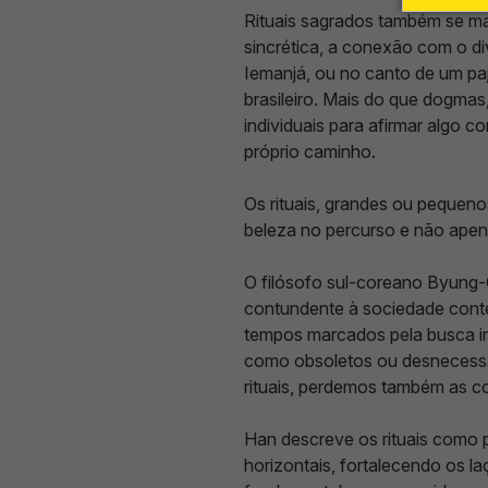
Rituais sagrados também se mani
sincrética, a conexão com o d
Iemanjá, ou no canto de um paj
brasileiro. Mais do que dogmas
individuais para afirmar algo 
próprio caminho.
Os rituais, grandes ou pequeno
beleza no percurso e não apenas
O filósofo sul-coreano Byung-C
contundente à sociedade cont
tempos marcados pela busca inc
como obsoletos ou desnecessár
rituais, perdemos também as c
Han descreve os rituais como 
horizontais, fortalecendo os la