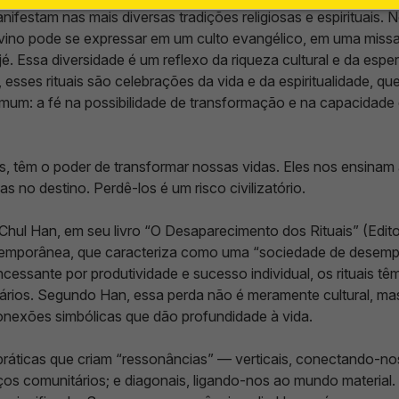
festam nas mais diversas tradições religiosas e espirituais. No 
ivino pode se expressar em um culto evangélico, em uma missa
é. Essa diversidade é um reflexo da riqueza cultural e da esp
, esses rituais são celebrações da vida e da espiritualidade, 
comum: a fé na possibilidade de transformação e na capacidade
s, têm o poder de transformar nossas vidas. Eles nos ensinam 
 no destino. Perdê-los é um risco civilizatório.
hul Han, em seu livro “O Desaparecimento dos Rituais” (Editor
emporânea, que caracteriza como uma “sociedade de desemp
essante por produtividade e sucesso individual, os rituais tê
ios. Segundo Han, essa perda não é meramente cultural, mas e
onexões simbólicas que dão profundidade à vida.
práticas que criam “ressonâncias” — verticais, conectando-no
ços comunitários; e diagonais, ligando-nos ao mundo material. 