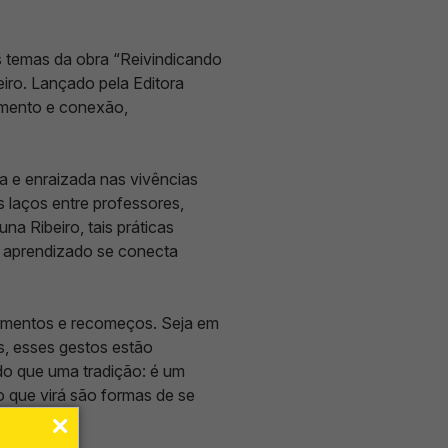
os temas da obra “Reivindicando
iro. Lançado pela Editora
imento e conexão,
va e enraizada nas vivências
 laços entre professores,
a Ribeiro, tais práticas
 o aprendizado se conecta
rramentos e recomeços. Seja em
s, esses gestos estão
do que uma tradição: é um
o que virá são formas de se