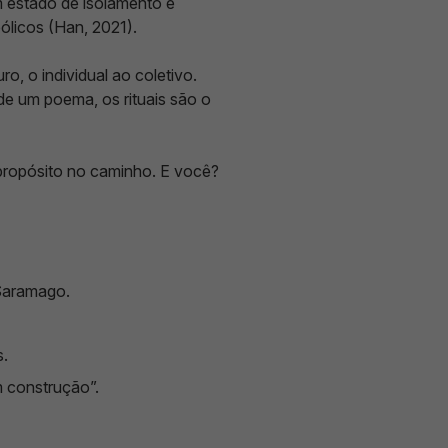
 estado de isolamento e
ólicos (Han, 2021).
, o individual ao coletivo.
 de um poema, os rituais são o
propósito no caminho. E você?
Saramago.
s.
m construção”.