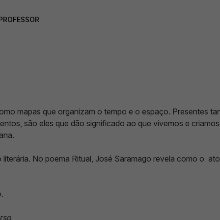
 PROFESSOR
 como mapas que organizam o tempo e o espaço. Presentes tan
ntos, são eles que dão significado ao que vivemos e criamos 
ana.
o literária. No poema Ritual, José Saramago revela como o at
.
erso