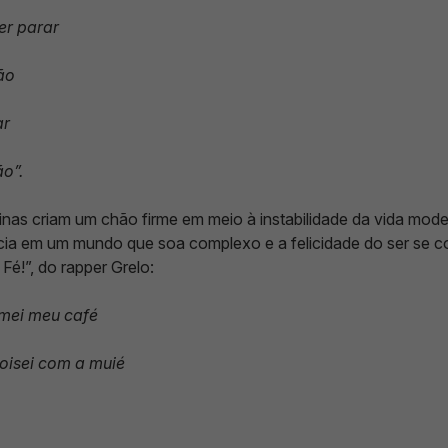
er parar
ão
ar
o”.
inas criam um chão firme em meio à instabilidade da vida mo
cia em um mundo que soa complexo e a felicidade do ser se co
é!”, do rapper Grelo:
omei meu café
coisei com a muié