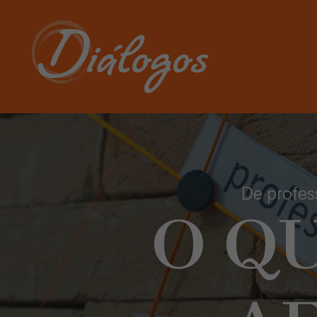
De profes
O Q