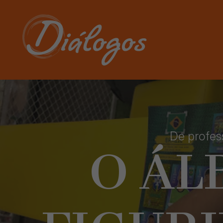
De profes
O ÁL