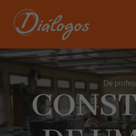
De profes
CONS