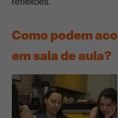
reflexões.
Como podem acon
em sala de aula?