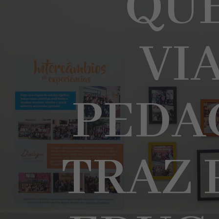
QU
VI
PEDA
TRAZ 