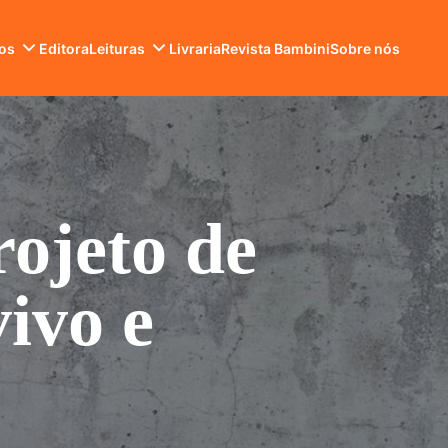
ros
Editora
Leituras
Livraria
Revista Bambini
Sobre nós
rojeto de
vivo e