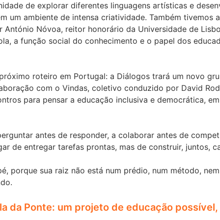
dade de explorar diferentes linguagens artísticas e desenv
em um ambiente de intensa criatividade. Também tivemos a
r António Nóvoa, reitor honorário da Universidade de Lisb
ola, a função social do conhecimento e o papel dos educa
 próximo roteiro em Portugal: a Diálogos trará um novo g
laboração com o Vindas, coletivo conduzido por David Rod
ntros para pensar a educação inclusiva e democrática, em
erguntar antes de responder, a colaborar antes de competir
ar de entregar tarefas prontas, mas de construir, juntos, c
 pé, porque sua raiz não está num prédio, num método, 
ndo.
la da Ponte: um projeto de educação possível, 