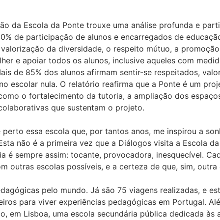
o da Escola da Ponte trouxe uma análise profunda e parti
0% de participação de alunos e encarregados de educação,
a valorização da diversidade, o respeito mútuo, a promoçã
her e apoiar todos os alunos, inclusive aqueles com medid
ais de 85% dos alunos afirmam sentir-se respeitados, valor
escolar nula. O relatório reafirma que a Ponte é um projet
mo o fortalecimento da tutoria, a ampliação dos espaços
colaborativas que sustentam o projeto.
e perto essa escola que, por tantos anos, me inspirou a so
sta não é a primeira vez que a Diálogos visita a Escola da
ia é sempre assim: tocante, provocadora, inesquecível. C
m outras escolas possíveis, e a certeza de que, sim, outra
edagógicas pelo mundo. Já são 75 viagens realizadas, e est
iros para viver experiências pedagógicas em Portugal. Al
io, em Lisboa, uma escola secundária pública dedicada às ar