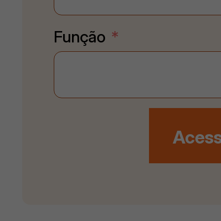
Função
Acess