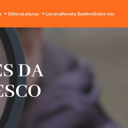
s
Editora
Leituras
Livraria
Revista Bambini
Sobre nós
ES DA
ESCO