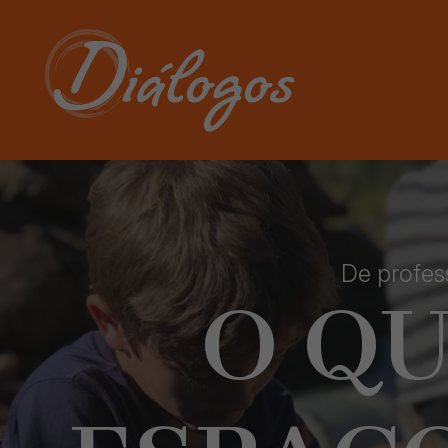
De profes
O QU